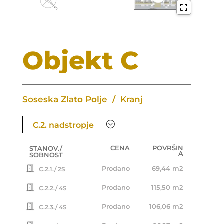
Objekt C
Soseska Zlato Polje / Kranj
;
C.2. nadstropje
C. pritličje
CENA
POVRŠIN
STANOV./
C.1. nadstropje
A
SOBNOST
C.3. nadstropje
Prodano
69,44 m2
C.2.1./ 2S
Prodano
115,50 m2
C.2.2./ 4S
Prodano
106,06 m2
C.2.3./ 4S