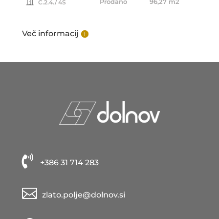
Prodano
96,27 m2
C.2.4./ 4S
Več informacij

+386 31 714 283

zlato.polje@dolnov.si