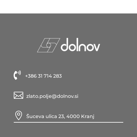

+386 31 714 283

zlato.polje@dolnov.si

Šuceva ulica 23, 4000 Kranj