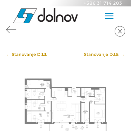
+386 31 714 283
←
Stanovanje D.1.3.
Stanovanje D.1.5.
→