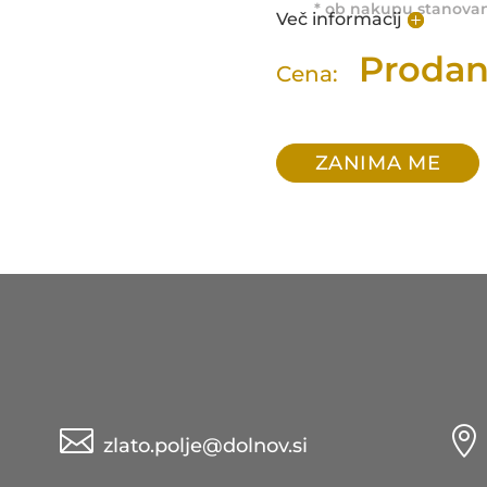
* ob nakupu stanova
Več informacij
Proda
Cena:
ZANIMA ME


zlato.polje@dolnov.si