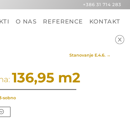
+386 31 714 283
KTI
O NAS
REFERENCE
KONTAKT
Stanovanje E.4.6.
→
136,95 m2
a: 
 3-sobno
;