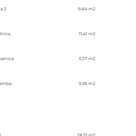
a 2
9,64 m2
lnica
11,41 m2
alnica
5,37 m2
ramba
3,36 m2
j
28,13 m2