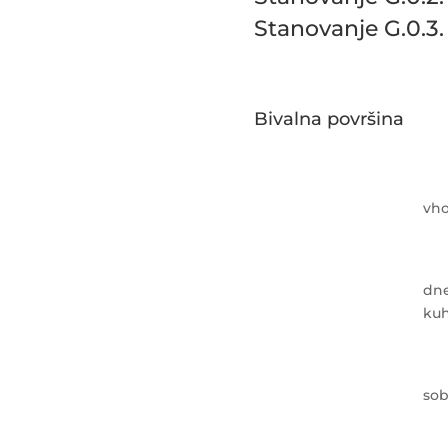
Stanovanje G.0.3.
Bivalna površina
vh
dne
kuh
so