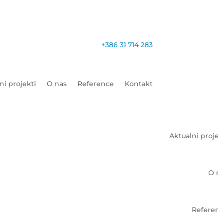
+386 31 714 283
ni projekti
O nas
Reference
Kontakt
Aktualni proj
O 
Refere