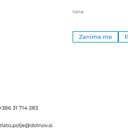
Cena:
Zanima me
P
+386 31 714 283
zlato.polje@dolnov.si