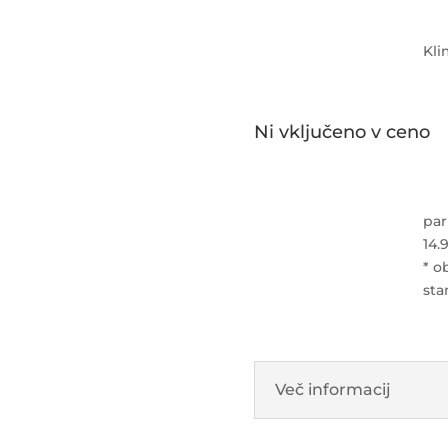
Kli
Ni vključeno v ceno
par
14.
* o
sta
Več informacij