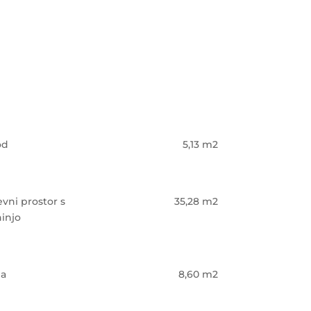
od
5,13 m2
vni prostor s
35,28 m2
injo
ba
8,60 m2