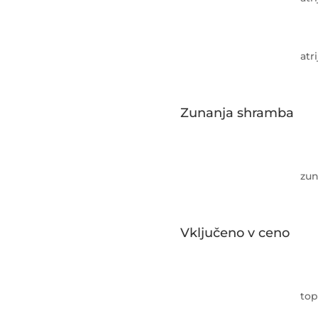
atr
Zunanja shramba
zun
Vključeno v ceno
top