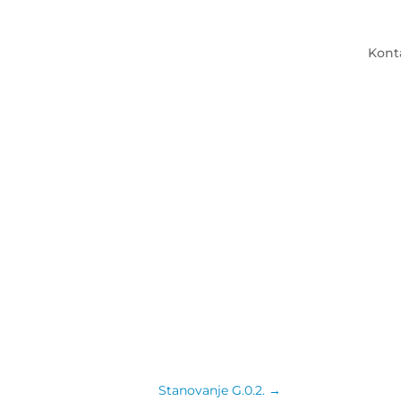
Kont
Stanovanje G.0.2.
→