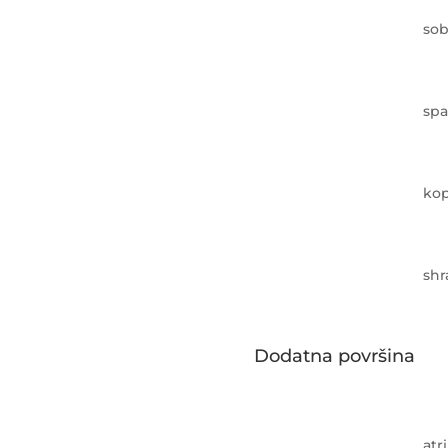
sob
spa
kop
sh
Dodatna površina
atri