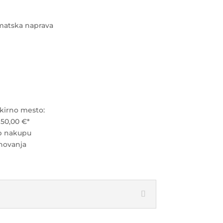
matska naprava
kirno mesto:
950,00 €*
b nakupu
novanja