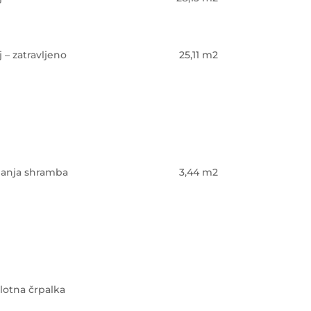
ij – zatravljeno
25,11 m2
anja shramba
3,44 m2
lotna črpalka