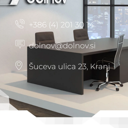
+386 (4) 201 30 14
dolnov@dolnov.si
Šuceva ulica 23, Kranj