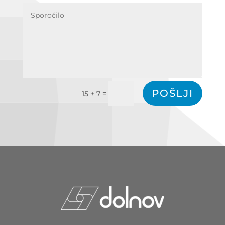
POŠLJI
=
15 + 7